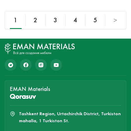
1
2
3
4
5
>
EMAN Materials
Qorasuv
Tashkent Region, Urtachirchik District, Turkiston
mahalla, 1 Turkiston St.