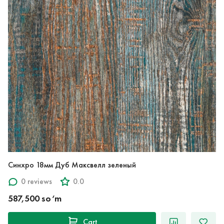
Синхро 18мм Дуб Максвелл зеленый
0 reviews
0.0
587,500 so‘m
Cart