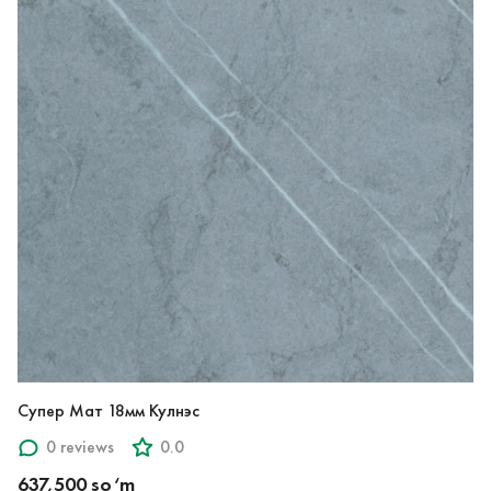
Супер Мат 18мм Кулнэс
0 reviews
0.0
637,500 so‘m