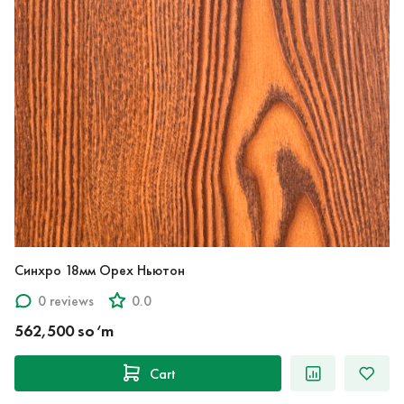
Синхро 18мм Орех Ньютон
0 reviews
0.0
562,500 so‘m
Cart