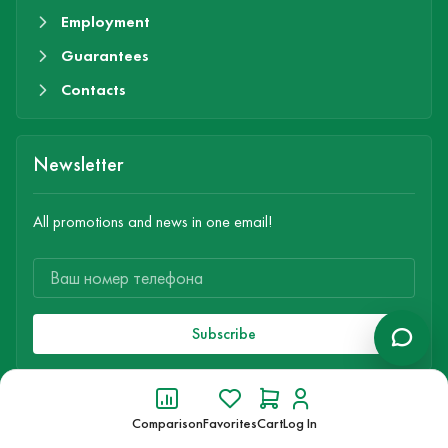
Employment
Guarantees
Contacts
Newsletter
All promotions and news in one email!
Subscribe
© 1995-2026 EMAN MATERIALS
Comparison
Favorites
Cart
Log In
All rights reserved