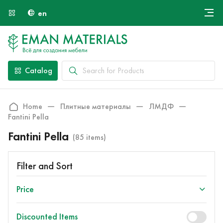
en
Онлайн крой
About Us
Найти специалиста
Catalog
Payment and Delivery
Contacts
Home
Плитные материалы
ЛМДФ
Fantini Pella
Fantini Pella
(85 items)
Filter and Sort
Price
Discounted Items