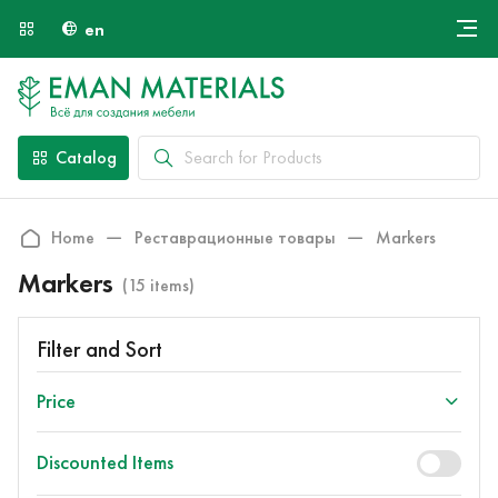
en
Онлайн крой
About Us
Найти специалиста
Catalog
Payment and Delivery
Contacts
Home
Реставрационные товары
Markers
Markers
(15 items)
Filter and Sort
Price
Discounted Items