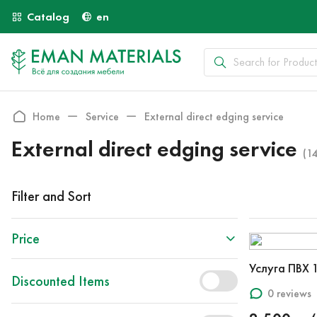
Catalog
en
Home
Service
External direct edging service
External direct edging service
(14
Filter and Sort
Price
Услуга ПВХ 
Discounted Items
0 reviews