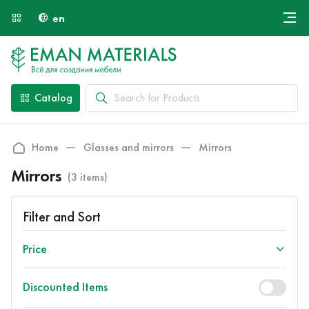
en
Онлайн крой
About Us
Найти специалиста
Catalog
Payment and Delivery
Contacts
Home
Glasses and mirrors
Mirrors
Mirrors
(3 items)
Filter and Sort
Price
Discounted Items