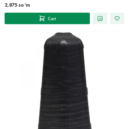
2,875 so‘m
Cart