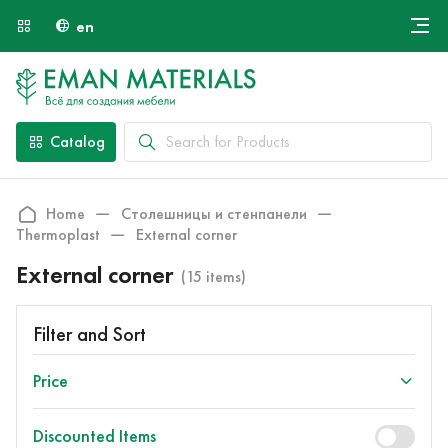
en
Онлайн крой
About Us
Найти специалиста
Catalog
Payment and Delivery
Contacts
Home
Столешницы и стенпанели
Thermoplast
External corner
External corner
(15 items)
Filter and Sort
Price
Discounted Items