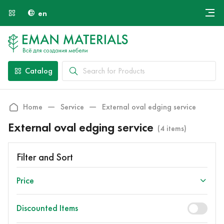
en
Онлайн крой
About Us
Найти специалиста
Catalog
Payment and Delivery
Contacts
Home
Service
External oval edging service
External oval edging service
(4 items)
Filter and Sort
Price
Discounted Items