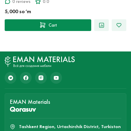
0 reviews
0.0
5,000 so‘m
Cart
EMAN Materials
Qorasuv
Tashkent Region, Urtachirchik District, Turkiston