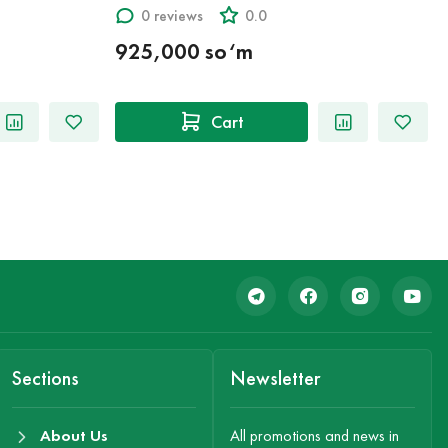
0 reviews
0.0
925,000 so‘m
Cart
Sections
Newsletter
About Us
All promotions and news in