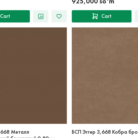
925,000 so‘m
Cart
Cart
,668 Металл
БСП Эггер 3,668 Кобра бр