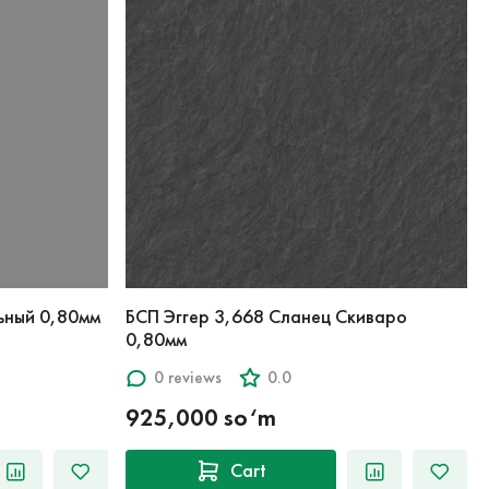
ьный 0,80мм
БСП Эггер 3,668 Сланец Скиваро
0,80мм
0 reviews
0.0
925,000 so‘m
Cart