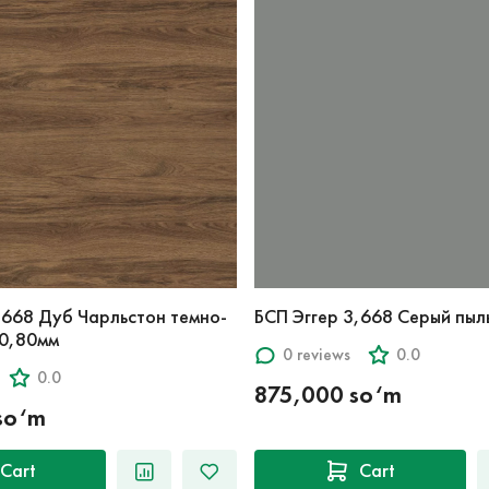
,668 Дуб Чарльстон темно-
БСП Эггер 3,668 Серый пыл
 0,80мм
0 reviews
0.0
0.0
875,000 so‘m
so‘m
Cart
Cart