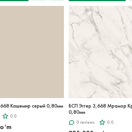
,668 Кашемир серый 0,80мм
БСП Эггер 3,668 Мрамор К
0,80мм
0.0
0 reviews
0.0
so‘m