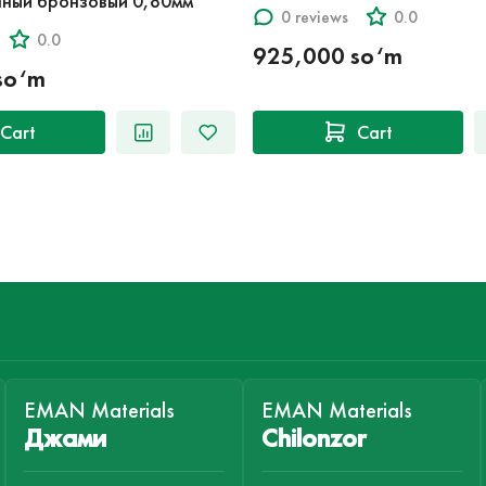
ный бронзовый 0,80мм
0 reviews
0.0
0.0
925,000 so‘m
so‘m
Cart
Cart
EMAN Materials
EMAN Materials
Джами
Chilonzor