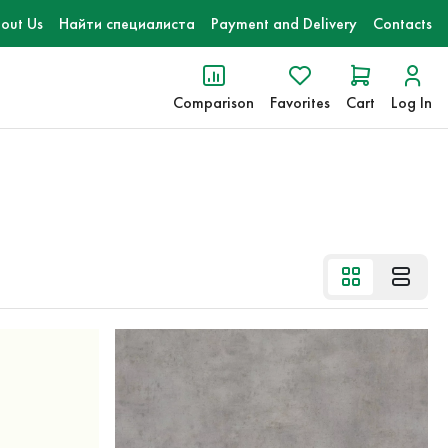
out Us
Найти специалиста
Payment and Delivery
Contacts
Comparison
Favorites
Cart
Log In