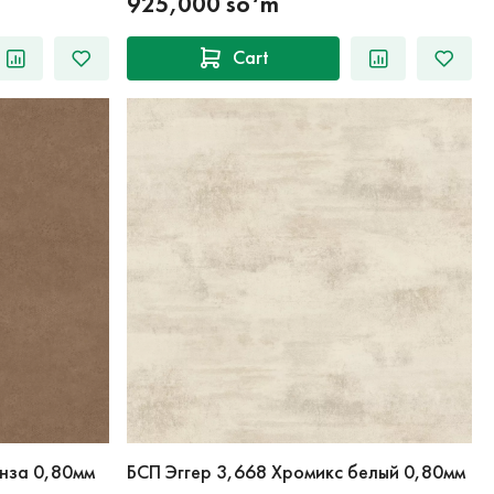
925,000 so‘m
Cart
онза 0,80мм
БСП Эггер 3,668 Хромикс белый 0,80мм