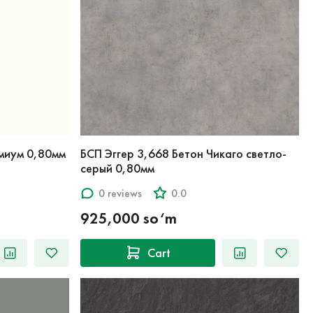
миум 0,80мм
БСП Эггер 3,668 Бетон Чикаго светло-
серый 0,80мм
0 reviews
0.0
925,000 so‘m
Cart