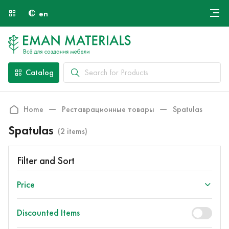
en
Онлайн крой
About Us
Найти специалиста
Catalog
Payment and Delivery
Contacts
Home
Реставрационные товары
Spatulas
Spatulas
(2 items)
Filter and Sort
Price
Discounted Items