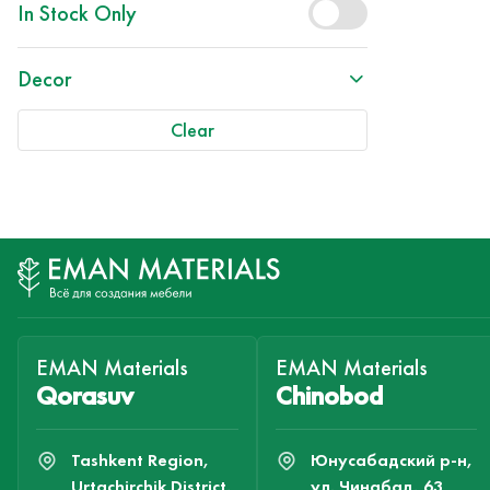
In Stock Only
Decor
Clear
EMAN Materials
EMAN Materials
Qorasuv
Chinobod
Tashkent Region,
Юнусабадский р-н,
Urtachirchik District,
ул. Чинабад, 63