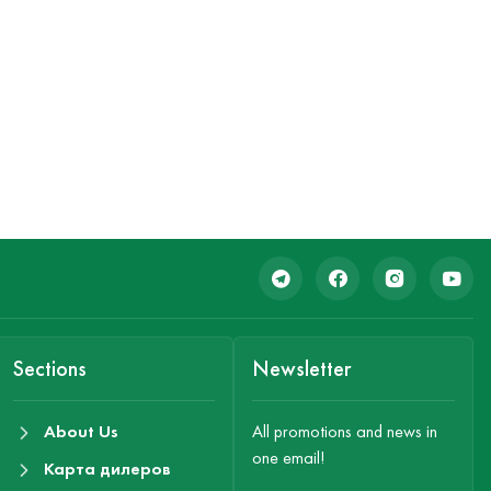
Sections
Newsletter
About Us
All promotions and news in
one email!
Карта дилеров