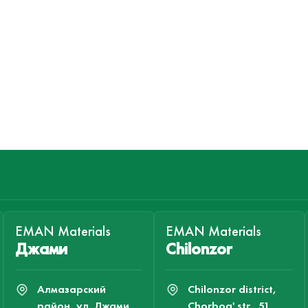
EMAN Materials
EMAN Materials
Джами
Chilonzor
Алмазарский
Chilonzor district,
район, ул. Джами,
Chorbog' str., 51