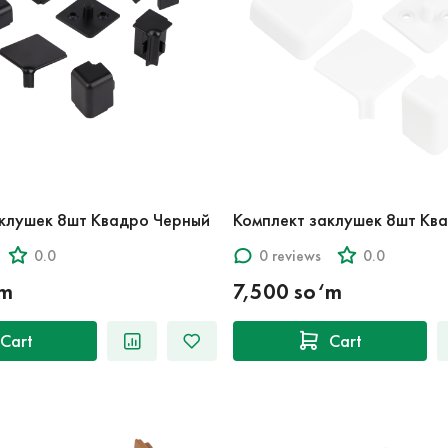
аклушек 8шт Квадро Черный
Комплект заклушек 8шт Кв
0.0
0 reviews
0.0
‘m
7,500 so‘m
Cart
Cart