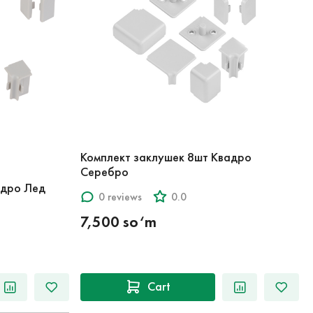
Комплект заклушек 8шт Квадро
Серебро
адро Лед
0 reviews
0.0
7,500 so‘m
Cart