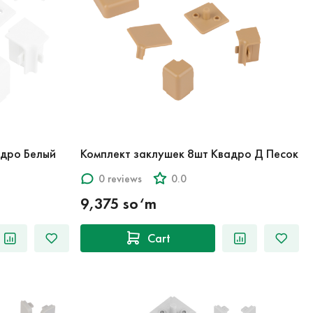
адро Белый
Комплект заклушек 8шт Квадро Д Песок
0 reviews
0.0
9,375 so‘m
Cart