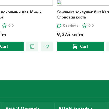
 цокольный для 18мм и
Комплект заклушек 8шт Кв
мм
Слоновая кость
0.0
0 reviews
0.0
o‘m
9,375 so‘m
Cart
Cart
EMAN Materials
EMAN Materials