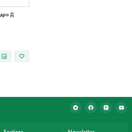
адро Д
Sections
Newsletter