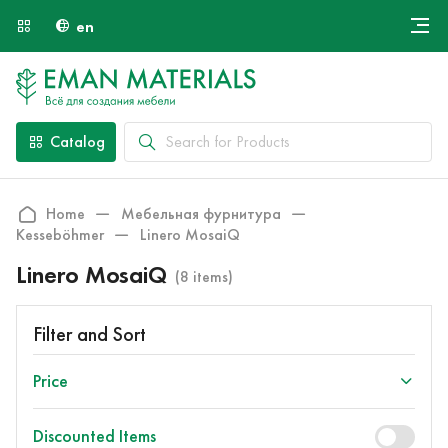
en
Онлайн крой
About Us
Найти специалиста
Catalog
Payment and Delivery
Contacts
Home
Мебельная фурнитура
Kesseböhmer
Linero MosaiQ
Linero MosaiQ
(8 items)
Filter and Sort
Price
Discounted Items