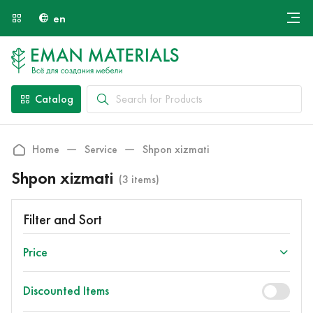
en
Онлайн крой
About Us
Найти специалиста
Catalog
Payment and Delivery
Contacts
Home
Service
Shpon xizmati
Shpon xizmati
(3 items)
Filter and Sort
Price
Discounted Items