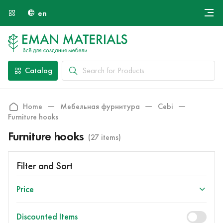
en
Онлайн крой
About Us
Найти специалиста
Catalog
Payment and Delivery
Contacts
Home
Мебельная фурнитура
Cebi
Furniture hooks
Furniture hooks
(27 items)
Filter and Sort
Price
Discounted Items