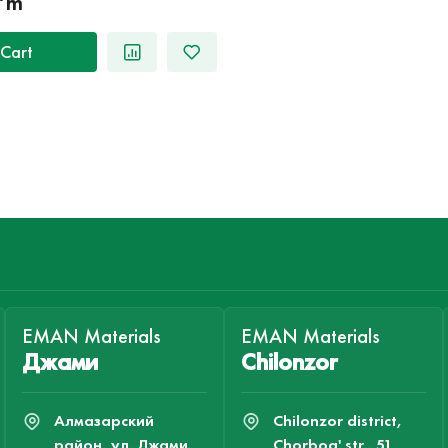
o‘m
Cart
EMAN Materials
EMAN Materials
Джами
Chilonzor
Алмазарский
Chilonzor district,
район, ул. Джами,
Chorbog' str., 51