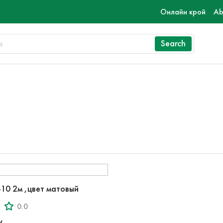
Онлайн крой
Ab
Search
10 2м ,цвет матовый
0.0