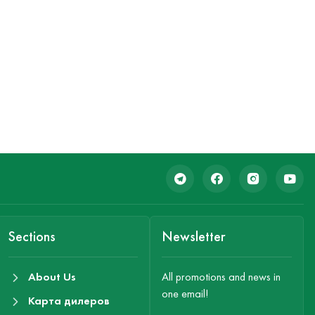
Sections
Newsletter
About Us
All promotions and news in
one email!
Карта дилеров