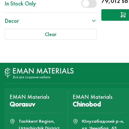
79,012 s
In Stock Only
Decor
Clear
EMAN Materials
EMAN Materials
Qorasuv
Chinobod
Tashkent Region,
Юнусабадский р-н,
Urtachirchik District,
ул. Чинабад, 63