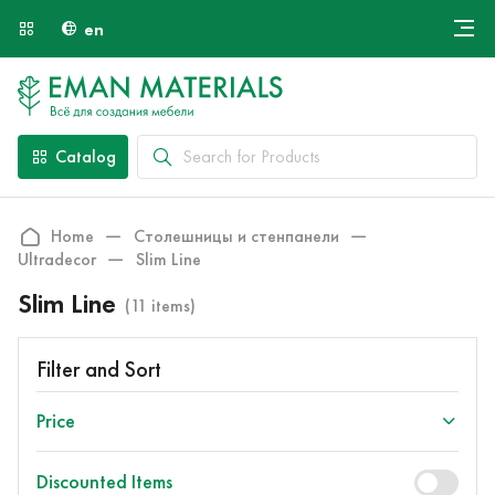
en
Онлайн крой
About Us
Найти специалиста
Catalog
Payment and Delivery
Contacts
Home
Столешницы и стенпанели
Ultradecor
Slim Line
Slim Line
(11 items)
Filter and Sort
Price
Discounted Items