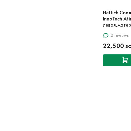
Hettich Сое
InnoTech Ati
левая,матер
0 reviews
22,500 s