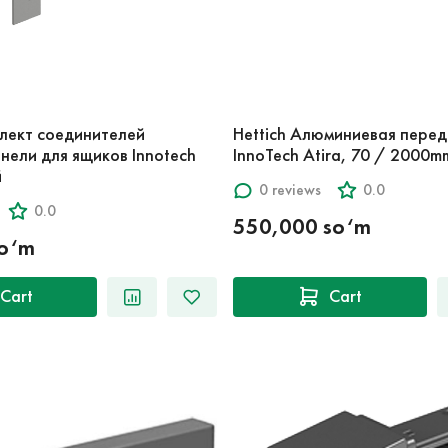
плект соединителей
Hettich Алюминиевая перед
нели для ящиков Innotech
InnoTech Atira, 70 / 2000m
й
0 reviews
0.0
0.0
550,000 so‘m
so‘m
Cart
Cart