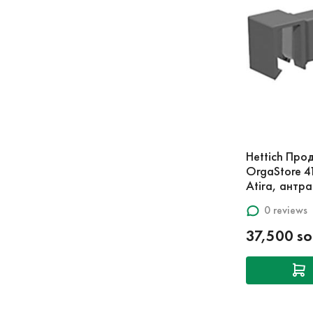
Hettich Про
OrgaStore 4
Atira, антр
0 reviews
37,500 s