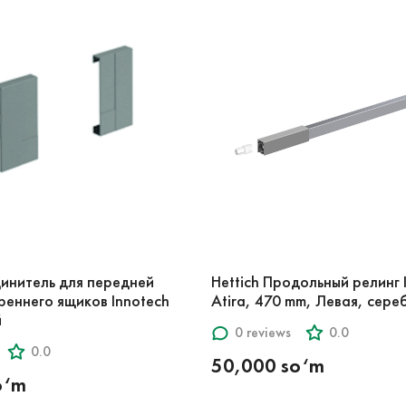
динитель для передней
Hettich Продольный релинг 
реннего ящиков Innotech
Atira, 470 mm, Левая, сере
й
0 reviews
0.0
0.0
50,000 so‘m
o‘m