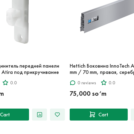
динитель передней панели
Hettich Боковина InnoTech A
h Atira под прикручивание
mm / 70 mm, правая, сереб
0.0
0 reviews
0.0
‘m
75,000 so‘m
Cart
Cart