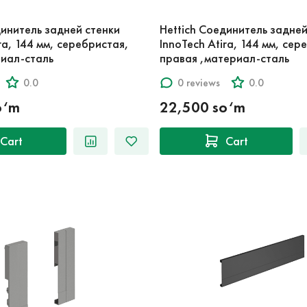
динитель задней стенки
Hettich Соединитель задней
ra, 144 мм, серебристая,
InnoTech Atira, 144 мм, сер
иал-сталь
правая ,материал-сталь
0.0
0 reviews
0.0
o‘m
22,500 so‘m
Cart
Cart