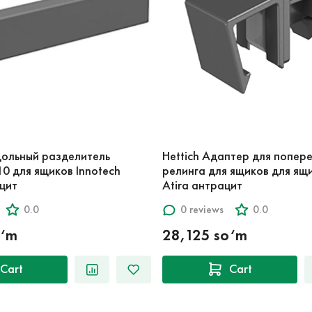
дольный разделитель
Hettich Адаптер для попер
10 для ящиков Innotech
релинга для ящиков для ящи
ацит
Atira антрацит
0.0
0 reviews
0.0
o‘m
28,125 so‘m
Cart
Cart