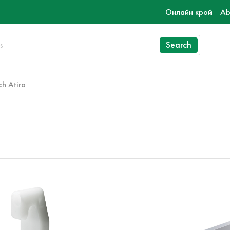
Онлайн крой
Ab
Search
ch Atira