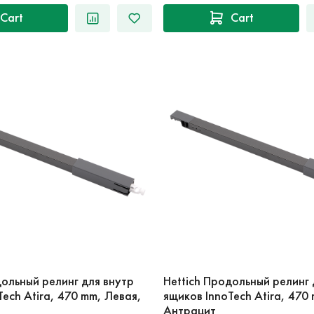
Cart
Cart
дольный релинг для внутр
Hettich Продольный релинг 
Tech Atira, 470 mm, Левая,
ящиков InnoTech Atira, 470
Антрацит