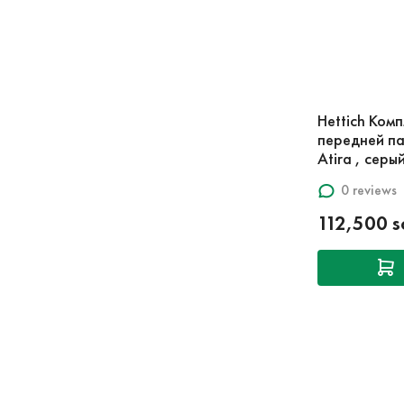
Hettich Ком
передней па
Atira , серы
0 reviews
112,500 