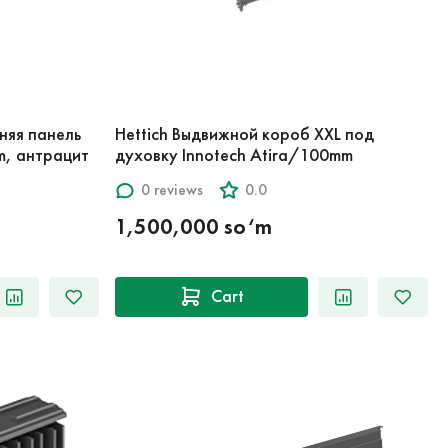
няя панель
Hettich Выдвижной короб XXL под
m, антрацит
духовку Innotech Atira/100mm
0 reviews
0.0
1,500,000 so‘m
Cart