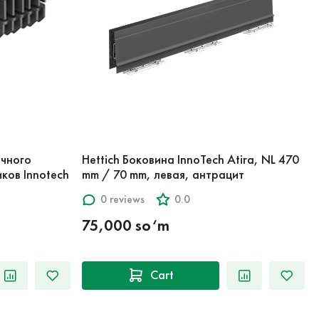
ечного
Hettich Боковина InnoTech Atira, NL 470
ков Innotech
mm / 70 mm, левая, антрацит
0 reviews
0.0
75,000 so‘m
Cart