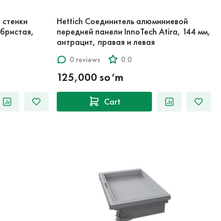
 стенки
Hettich Соединитель алюминиевой
ебристая,
передней панели InnoTech Atira, 144 мм,
антрацит, правая и левая
0 reviews
0.0
125,000 so‘m
Cart