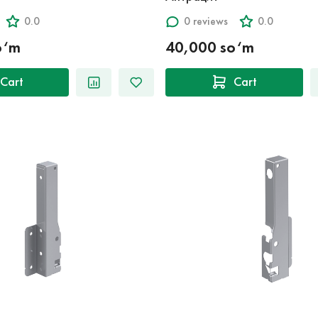
0.0
0 reviews
0.0
o‘m
40,000 so‘m
Cart
Cart