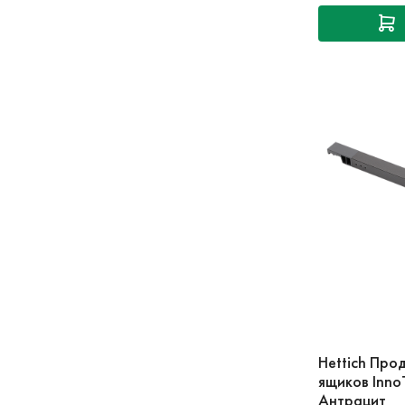
Hettich Про
ящиков Inno
Антрацит