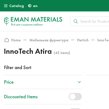
Catalog
en
Home
Мебельная фурнитура
Hettich
InnoTe
InnoTech Atira
(43 items)
Filter and Sort
Price
Discounted Items