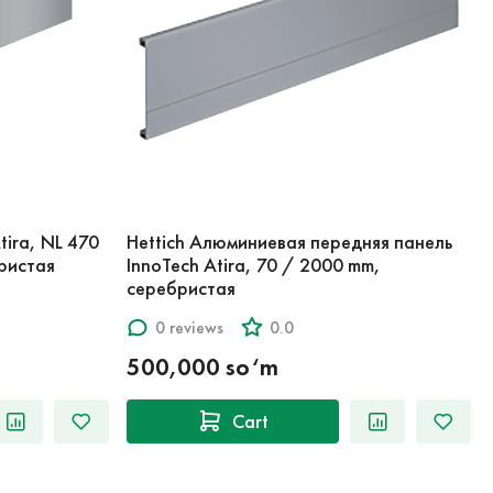
tira, NL 470
Hettich Алюминиевая передняя панель
ристая
InnoTech Atira, 70 / 2000 mm,
серебристая
0 reviews
0.0
500,000 so‘m
Cart