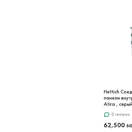
Hettich Сое
панели внут
Atira , серы
0 reviews
62,500 s