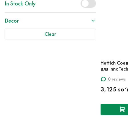
In Stock Only
Decor
Clear
Hettich Сое
для InnoTec
0 reviews
3,125 so