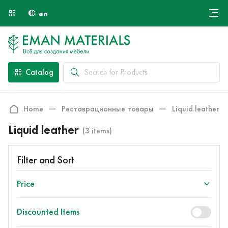
en
Онлайн крой
About Us
Найти специалиста
Catalog
Payment and Delivery
Contacts
Home
Реставрационные товары
Liquid leather
Liquid leather
(3 items)
Filter and Sort
Price
Discounted Items