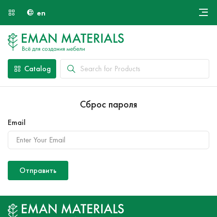
en
Онлайн крой
About Us
Найти специалиста
Catalog
Payment and Delivery
Contacts
Сброс пароля
Email
Отправить