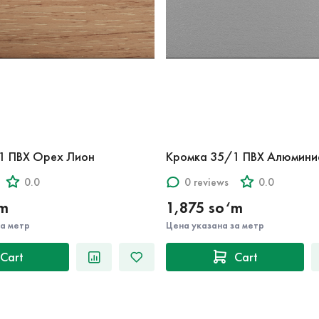
1 ПВХ Орех Лион
Кромка 35/1 ПВХ Алюмини
0.0
0 reviews
0.0
‘m
1,875 so‘m
за метр
Цена указана за метр
Cart
Cart