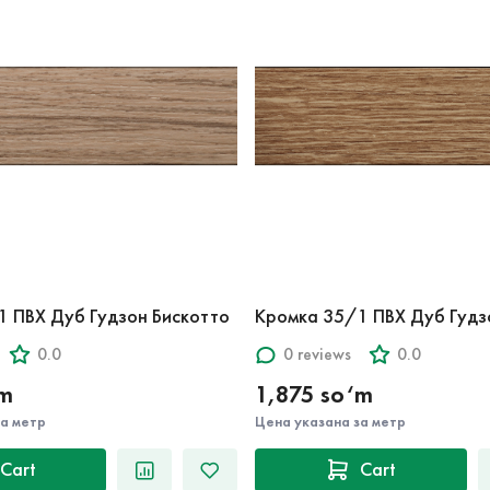
1 ПВХ Дуб Гудзон Бискотто
Кромка 35/1 ПВХ Дуб Гудз
0.0
0 reviews
0.0
‘m
1,875 so‘m
за метр
Цена указана за метр
Cart
Cart