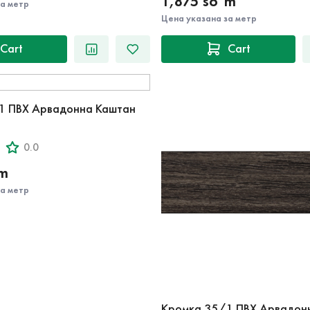
1,875 so‘m
за метр
Цена указана за метр
Cart
Cart
1 ПВХ Арвадонна Каштан
0.0
‘m
за метр
Кромка 35/1 ПВХ Арвадон