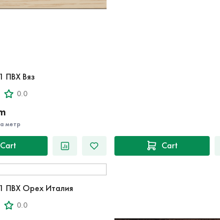
1 ПВХ Вяз
0.0
‘m
за метр
Cart
Cart
1 ПВХ Орех Италия
0.0