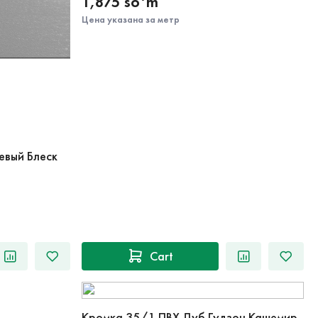
1,875 so‘m
Цена указана за метр
евый Блеск
Cart
Кромка 35/1 ПВХ Дуб Гудзон Кашемир