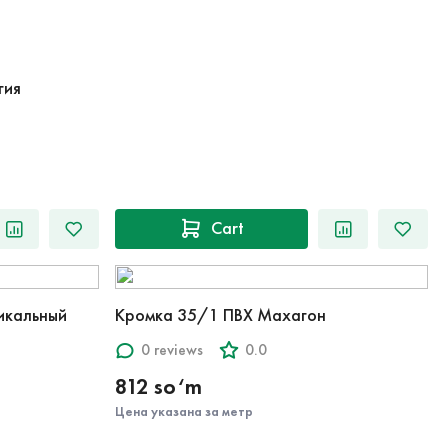
гия
Cart
икальный
Кромка 35/1 ПВХ Махагон
0 reviews
0.0
812 so‘m
Цена указана за метр