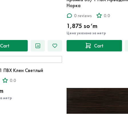
Норка
0 reviews
0.0
1,875 so‘m
Цена указана за метр
Cart
Cart
1 ПВХ Клен Светлый
0.0
‘m
за метр