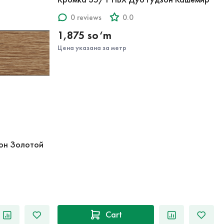
0 reviews
0.0
1,875 so‘m
Цена указана за метр
он Золотой
Cart