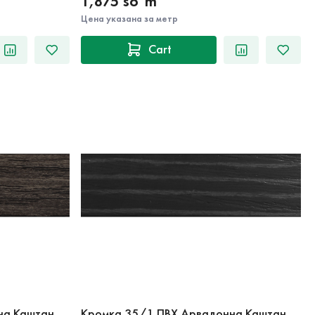
1,875 so‘m
Цена указана за метр
Cart
на Каштан
Кромка 35/1 ПВХ Арвадонна Каштан