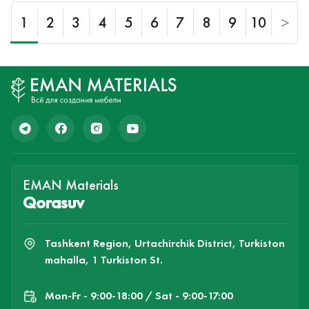
1
2
3
4
5
6
7
8
9
10
>
EMAN Materials
Qorasuv
Tashkent Region, Urtachirchik District, Turkiston
mahalla, 1 Turkiston St.
Mon-Fr - 9:00-18:00 / Sat - 9:00-17:00