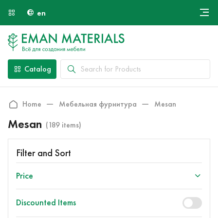
en
Онлайн крой
About Us
Найти специалиста
Catalog
Payment and Delivery
Contacts
Home
Мебельная фурнитура
Mesan
Mesan
(189 items)
Filter and Sort
Price
Discounted Items