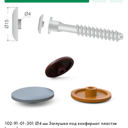
102-91-01-301 Ø4 мм Заглушка под конфирмат пластик