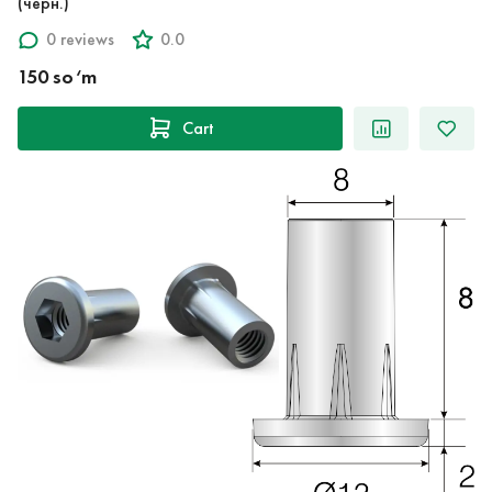
(черн.)
0 reviews
0.0
150 so‘m
Cart