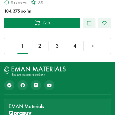
0 reviews
0.0
184,375 so‘m
Cart
1
2
3
4
>
EMAN Materials
Qorasuv