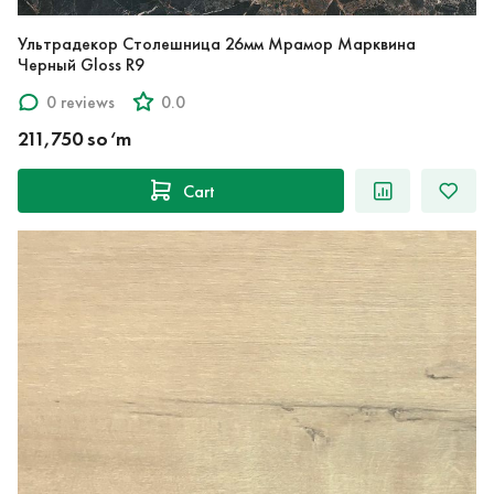
Ультрадекор Столешница 26мм Мрамор Марквина
Черный Gloss R9
0 reviews
0.0
211,750 so‘m
Cart