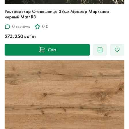
Ультрадекор Столешница 38мм Мрамор Марквина
черный Matt R3
0 reviews
0.0
273,250 so‘m
Cart