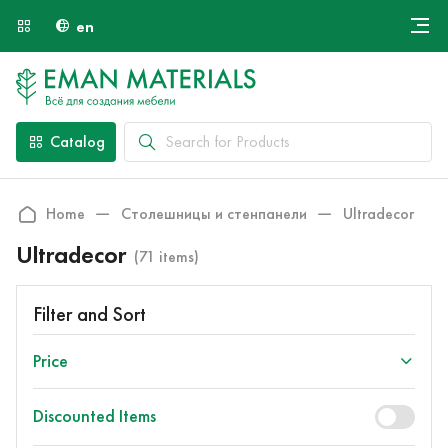
en
Онлайн крой
About Us
Найти специалиста
Catalog
Payment and Delivery
Contacts
Home
Столешницы и стенпанели
Ultradecor
Ultradecor
(71 items)
Filter and Sort
Price
Discounted Items