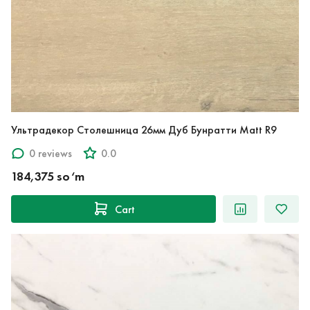
Ультрадекор Столешница 26мм Дуб Бунратти Matt R9
0 reviews
0.0
184,375 so‘m
Cart