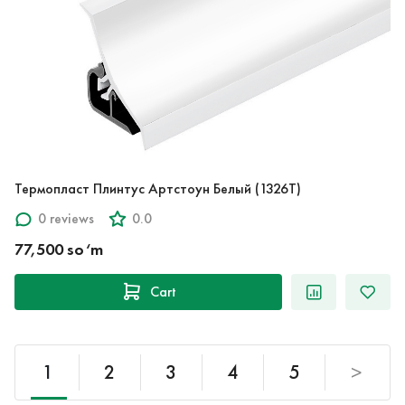
Термопласт Плинтус Артстоун Белый (1326T)
0 reviews
0.0
77,500 so‘m
Cart
1
2
3
4
5
>