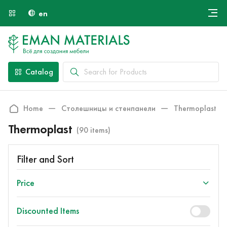
en
Онлайн крой
About Us
Найти специалиста
Catalog
Payment and Delivery
Contacts
Home
Столешницы и стенпанели
Thermoplast
Thermoplast
(90 items)
Filter and Sort
Price
Discounted Items