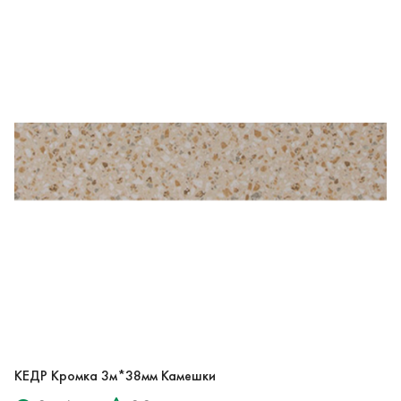
КЕДР Кромка 3м*38мм Камешки