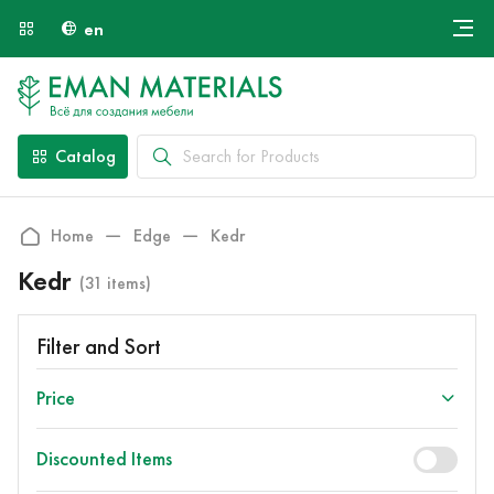
en
Онлайн крой
About Us
Найти специалиста
Catalog
Payment and Delivery
Contacts
Home
Edge
Kedr
Kedr
(31 items)
Filter and Sort
Price
Discounted Items