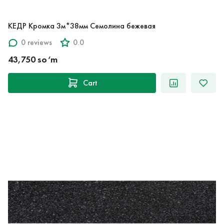
КЕДР Кромка 3м*38мм Семолина бежевая
0 reviews
0.0
43,750 so‘m
Cart