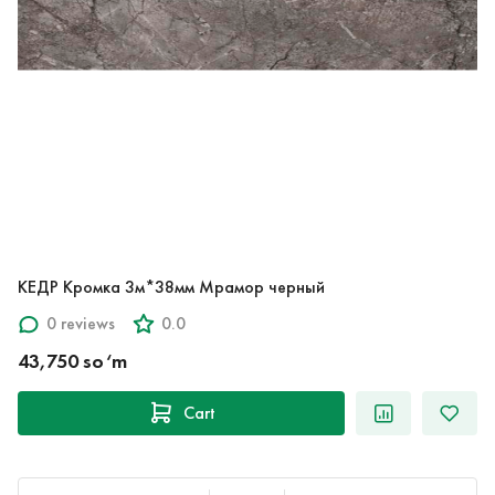
КЕДР Кромка 3м*38мм Мрамор черный
0 reviews
0.0
43,750 so‘m
Cart