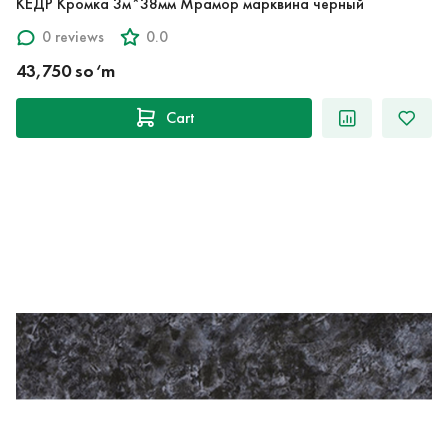
КЕДР Кромка 3м*38мм Мрамор марквина черный
0 reviews
0.0
43,750 so‘m
Cart