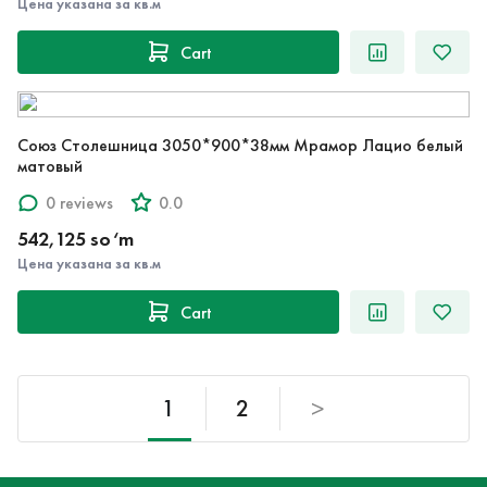
Цена указана за кв.м
Cart
Союз Столешница 3050*900*38мм Мрамор Лацио белый
матовый
0 reviews
0.0
542,125 so‘m
Цена указана за кв.м
Cart
1
2
>