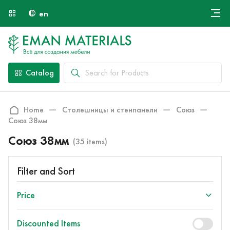
en
Онлайн крой
About Us
Найти специалиста
Catalog
Payment and Delivery
Contacts
Home
Столешницы и стенпанели
Союз
Союз 38мм
Союз 38мм
(35 items)
Filter and Sort
Price
Discounted Items