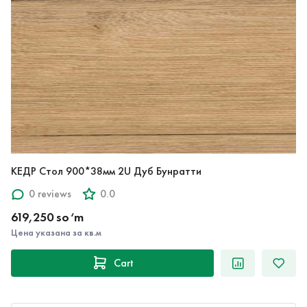
КЕДР Стол 900*38мм 2U Дуб Бунратти
0 reviews
0.0
619,250 so‘m
Цена указана за кв.м
Cart