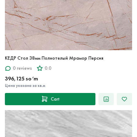
КЕДР Стол 38мм Полнотелый Мрамор Персия
0 reviews
0.0
396,125 so‘m
Цена указана за кв.м
Cart