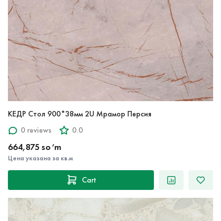
КЕДР Стол 900*38мм 2U Мрамор Персия
0 reviews
0.0
664,875 so‘m
Цена указана за кв.м
Cart