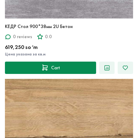
КЕДР Стол 900*38мм 2U Бетон
0 reviews
0.0
619,250 so‘m
Цена указана за кв.м
Cart