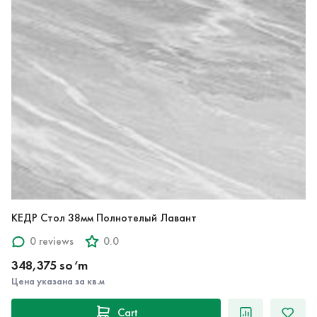
КЕДР Стол 38мм Полнотелый Лавант
0 reviews
0.0
348,375 so‘m
Цена указана за кв.м
Cart