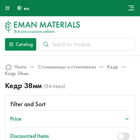
en
Онлайн крой
About Us
Найти специалиста
Catalog
Payment and Delivery
Contacts
Home
Столешницы и стенпанели
Кедр
Кедр 38мм
Кедр 38мм
(54 items)
Filter and Sort
Price
Discounted Items