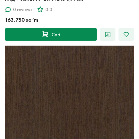
0 reviews
0.0
163,750 so‘m
Cart