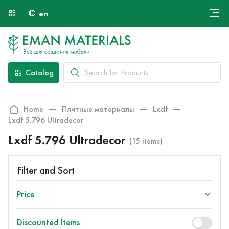
en
Онлайн крой
About Us
Найти специалиста
Catalog
Payment and Delivery
Contacts
Home
Плитные материалы
Lxdf
Lxdf 5.796 Ultradecor
Lxdf 5.796 Ultradecor
(15 items)
Filter and Sort
Price
Discounted Items