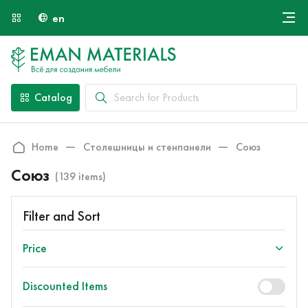
en
Онлайн крой
About Us
Найти специалиста
Catalog
Payment and Delivery
Contacts
Home
Столешницы и стенпанели
Союз
Союз
(139 items)
Filter and Sort
Price
Discounted Items