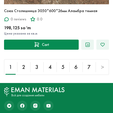
Союз Столешница 3050*600*26мм Аламбра темная
0 reviews
0.0
198,125 so‘m
Цена указана за кв.м
Cart
1
2
3
4
5
6
7
>