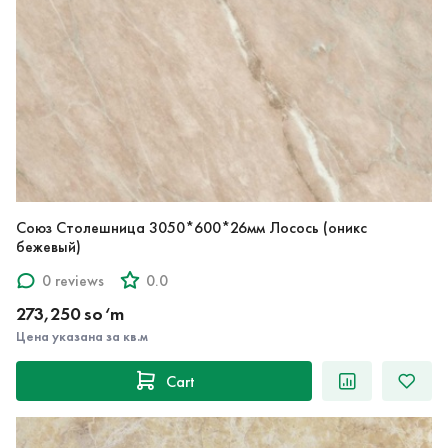
Союз Столешница 3050*600*26мм Лосось (оникс
бежевый)
0 reviews
0.0
273,250 so‘m
Цена указана за кв.м
Cart