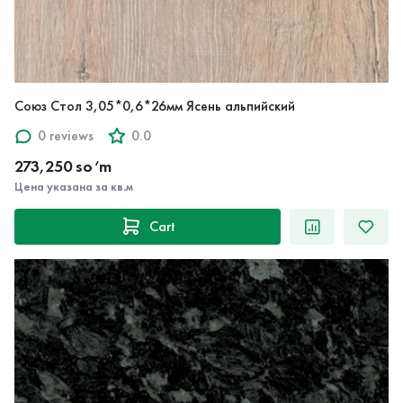
Союз Стол 3,05*0,6*26мм Ясень альпийский
0 reviews
0.0
273,250 so‘m
Цена указана за кв.м
Cart