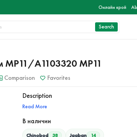
Онлайн крой
Ab
Search
мм MP11/A1103320 MP11
Comparison
Favorites
Description
Read More
В наличии
Chinobod
38
Jagban
14