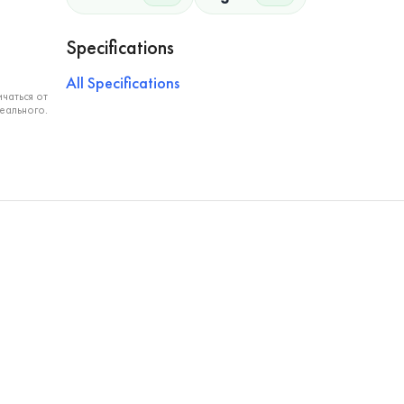
Specifications
All Specifications
чаться от
еального.